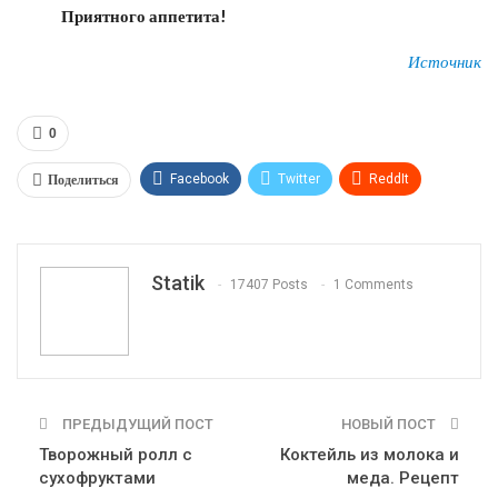
Приятного аппетита!
Источник
0
Поделиться
Facebook
Twitter
ReddIt
WhatsApp
Pinterest
Эл. адрес
Tumblr
Telegram
VK
Linkedin
Viber
Statik
17407 Posts
1 Comments
Print
OK.ru
ПРЕДЫДУЩИЙ ПОСТ
НОВЫЙ ПОСТ
Творожный ролл с
Коктейль из молока и
сухофруктами
меда. Рецепт