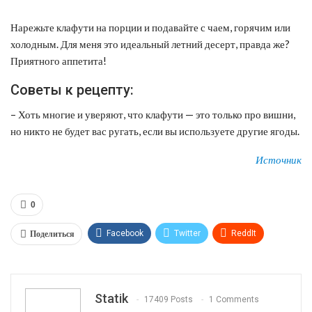
Нарежьте клафути на порции и подавайте с чаем, горячим или
холодным. Для меня это идеальный летний десерт, правда же?
Приятного аппетита!
Советы к рецепту:
– Хоть многие и уверяют, что клафути — это только про вишни,
но никто не будет вас ругать, если вы используете другие ягоды.
Источник
0
Поделиться
Facebook
Twitter
ReddIt
WhatsApp
Pinterest
Эл. адрес
Tumblr
Telegram
VK
Linkedin
Viber
Statik
17409 Posts
1 Comments