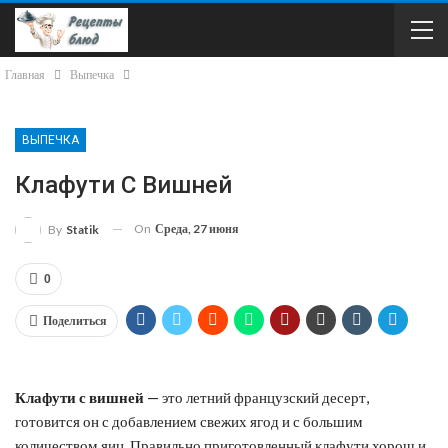
Главная
Выпечка
ВЫПЕЧКА
Клафути С Вишней
On
Среда, 27 июня
By
Statik
0
Поделиться
Клафути с вишней
— это летний французский десерт,
готовится он с добавлением свежих ягод и с большим
количеством яиц. Правильно приготовленный клафути хорош и