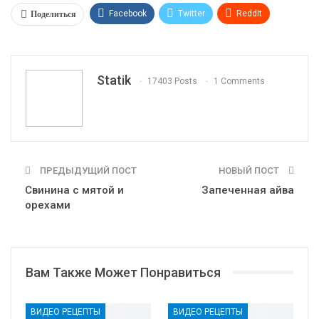
Поделиться
Facebook
Twitter
ReddIt
WhatsApp
Pinterest
Эл. адрес
Tumblr
Telegram
VK
Linkedin
Viber
Statik
17403 Posts
1 Comments
Print
OK.ru
ПРЕДЫДУЩИЙ ПОСТ
НОВЫЙ ПОСТ
Свинина с мятой и
Запеченная айва
орехами
Вам Также Может Понравиться
ВИДЕО РЕЦЕПТЫ
ВИДЕО РЕЦЕПТЫ