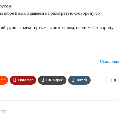
оусом.
м пюре и выкладываем на разогретую сковороду со
 яйца, посыпаем тертым сыром, солим, перчим. Сковороду
Источник
dIt
Pinterest
Эл. адрес
Tumblr
0
n
Print
OK.ru
nts