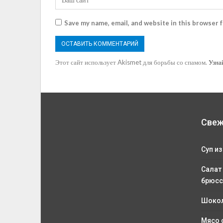
Save my name, email, and website in this browser 
Этот сайт использует Akismet для борьбы со спамом.
Узна
Свеж
Суп из
Салат
брюсс
Шокол
Мясо 