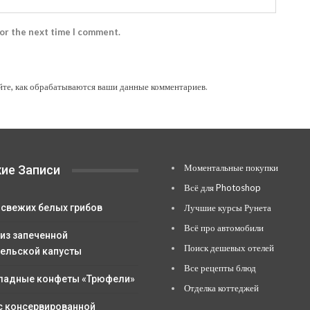
for the next time I comment.
йте, как обрабатываются ваши данные комментариев
.
Моментальные покупки
ие Записи
Всё для Photoshop
 свежих белых грибов
Лучшие курсы Рунета
Всё про автомобили
 из запеченной
Поиск дешевых отелей
ельской капусты
Все рецепты блюд
адные конфеты «Трюфели»
Отделка коттеджей
с консервированной