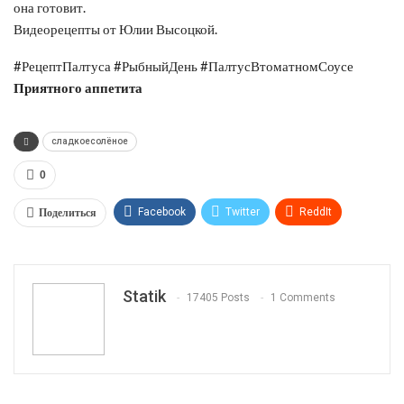
она готовит.
Видеорецепты от Юлии Высоцкой.
#РецептПалтуса #РыбныйДень #ПалтусВтоматномСоусе
Приятного аппетита
сладкоесолёное
0
Поделиться
Facebook
Twitter
ReddIt
WhatsApp
Pinterest
Эл. адрес
Tumblr
Telegram
VK
Linkedin
Viber
Statik
17405 Posts
1 Comments
Print
OK.ru