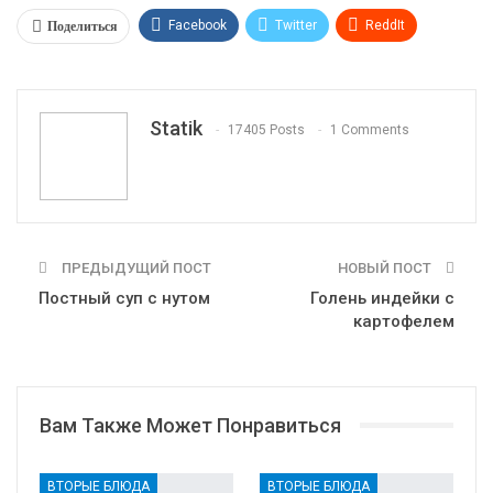
Поделиться
Facebook
Twitter
ReddIt
WhatsApp
Pinterest
Эл. адрес
Tumblr
Telegram
VK
Linkedin
Viber
Statik
17405 Posts
1 Comments
Print
OK.ru
ПРЕДЫДУЩИЙ ПОСТ
НОВЫЙ ПОСТ
Постный суп с нутом
Голень индейки с
картофелем
Вам Также Может Понравиться
ВТОРЫЕ БЛЮДА
ВТОРЫЕ БЛЮДА