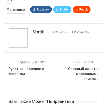
Поделиться
Facebook
Twitter
ReddIt
WhatsApp
Pinterest
Эл. адрес
Tumblr
Telegram
VK
Linkedin
Viber
Statik
17409 Posts
1 Comments
Print
OK.ru
ПРЕДЫДУЩИЙ ПОСТ
НОВЫЙ ПОСТ
Рулет из кабачков с
Слоеный салат с
творогом
морковными
шариками
Вам Также Может Понравиться