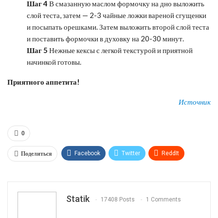
Шаг 4
В смазанную маслом формочку на дно выложить
слой теста, затем — 2-3 чайные ложки вареной сгущенки
и посыпать орешками. Затем выложить второй слой теста
и поставить формочки в духовку на 20-30 минут.
Шаг 5
Нежные кексы с легкой текстурой и приятной
начинкой готовы.
Приятного аппетита!
Источник
0
Поделиться
Facebook
Twitter
ReddIt
WhatsApp
Pinterest
Эл. адрес
Tumblr
Telegram
VK
Linkedin
Viber
Statik
17408 Posts
1 Comments
Print
OK.ru