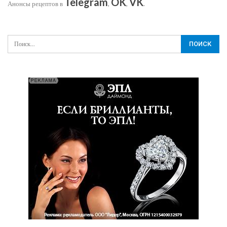
Telegram
OK
VK
Анонсы рецептов в
,
,
.