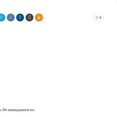
0
. Не выкидываем их.