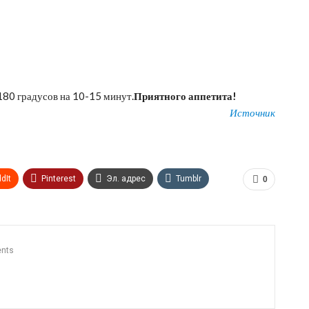
180 градусов на 10-15 минут.
Приятного аппетита!
Источник
dIt
Pinterest
Эл. адрес
Tumblr
0
n
Print
OK.ru
nts