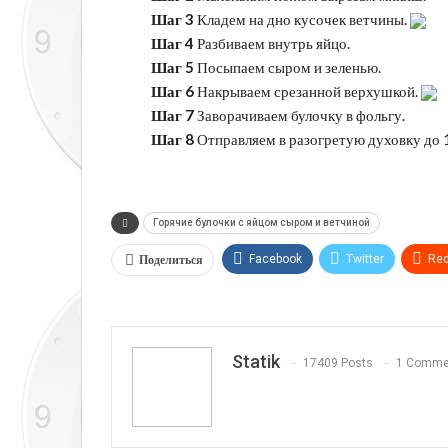
Шаг 3
Кладем на дно кусочек ветчины.
Шаг 4
Разбиваем внутрь яйцо.
Шаг 5
Посыпаем сыром и зеленью.
Шаг 6
Накрываем срезанной верхушкой.
Шаг 7
Заворачиваем булочку в фольгу.
Шаг 8
Отправляем в разогретую духовку до 
Горячие булочки с яйцом сыром и ветчиной
Поделиться
Facebook
Twitter
Red
Telegram
VK
Linkedi
Statik
17409 Posts
1 Comme