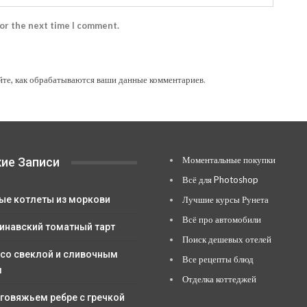
for the next time I comment.
йте, как обрабатываются ваши данные комментариев
.
Моментальные покупки
ие Записи
Всё для Photoshop
ые котлеты из моркови
Лучшие курсы Рунета
Всё про автомобили
инавский томатный тарт
Поиск дешевых отелей
 со свеклой и сливочным
Все рецепты блюд
м
Отделка коттеджей
 говяжьем ребре с гречкой