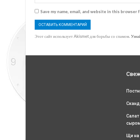
Save my name, email, and website in this browser 
Этот сайт использует Akismet для борьбы со спамом.
Узна
Свеж
Постн
Сканд
Салат
сыро
Щи на