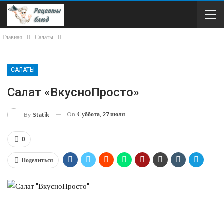
Главная
Салаты
САЛАТЫ
Салат «ВкусноПросто»
On
Суббота, 27 июля
By
Statik
0
Поделиться