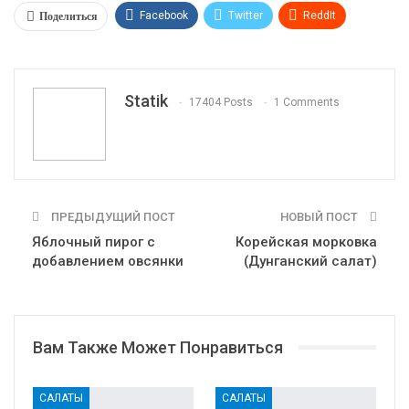
Поделиться
Facebook
Twitter
ReddIt
WhatsApp
Pinterest
Эл. адрес
Tumblr
Telegram
VK
Linkedin
Viber
Statik
17404 Posts
1 Comments
Print
OK.ru
ПРЕДЫДУЩИЙ ПОСТ
НОВЫЙ ПОСТ
Яблочный пирог с
Корейская морковка
добавлением овсянки
(Дунганский салат)
Вам Также Может Понравиться
САЛАТЫ
САЛАТЫ