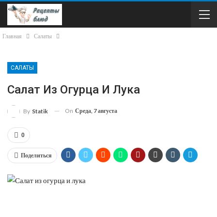
Главная
Салаты
САЛАТЫ
Салат Из Огурца И Лука
On
Среда, 7 августа
By
Statik
0
Поделиться