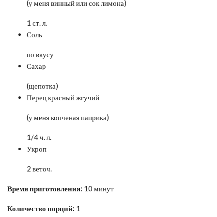
(у меня винный или сок лимона)
1 ст. л.
Соль
по вкусу
Сахар
(щепотка)
Перец красный жгучий
(у меня копченая паприка)
1/4 ч. л.
Укроп
2 веточ.
Время приготовления:
10 минут
Количество порций:
1