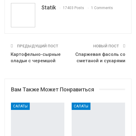
Tumblr
Telegram
VK
Linkedin
Viber
Statik
17403 Posts
1 Comments
Print
OK.ru
ПРЕДЫДУЩИЙ ПОСТ
НОВЫЙ ПОСТ
Картофельно-сырные
Спаржевая фасоль со
оладьи с черемшой
сметаной и сухарями
Вам Также Может Понравиться
САЛАТЫ
САЛАТЫ