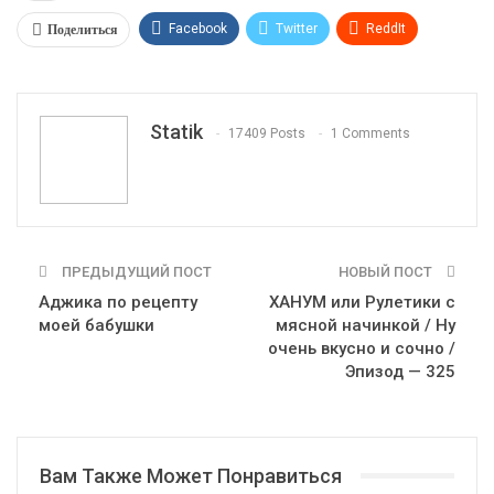
Поделиться
Facebook
Twitter
ReddIt
WhatsApp
Pinterest
Эл. адрес
Tumblr
Telegram
VK
Linkedin
Viber
Statik
17409 Posts
1 Comments
Print
OK.ru
ПРЕДЫДУЩИЙ ПОСТ
НОВЫЙ ПОСТ
Аджика по рецепту
ХАНУМ или Рулетики с
моей бабушки
мясной начинкой / Ну
очень вкусно и сочно /
Эпизод — 325
Вам Также Может Понравиться