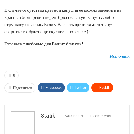
В случае отсутствия цветной капусты ее можно заменить на
красный болгарский перец, брюссельскую капусту, либо
стручковую фасоль. Если у Вас есть время замочить нут и
сварить его-будет еще вкуснее и полезнее.))
Готовьте с любовью для Ваших близких!
Источник
0
Поделиться
Facebook
Twitter
ReddIt
WhatsApp
Pinterest
Эл. адрес
Tumblr
Telegram
VK
Linkedin
Viber
Statik
17403 Posts
1 Comments
Print
OK.ru