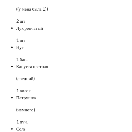
((у меня была 1))
2 шт
Лук репчатый
1 шт
Нут
1 бан.
Капуста цветная
(средний)
1 вилок
Петрушка
(немного)
1 пуч.
Соль