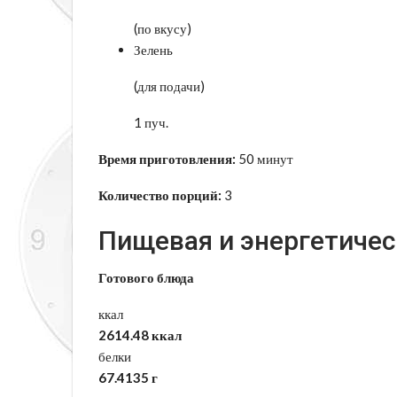
(по вкусу)
Зелень
(для подачи)
1 пуч.
Время приготовления:
50 минут
Количество порций:
3
Пищевая и энергетичес
Готового блюда
ккал
2614.48 ккал
белки
67.4135 г