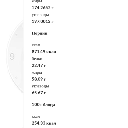
жиры
174.2652 г
углеводы
197.0013 г
Порции
ккал
871.49 ккал
белки
22.47 г
жиры
58.09 г
углеводы
65.67 г
100 г блюда
ккал
254.33 ккал