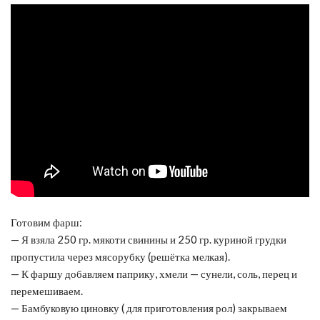
Готовим фарш:
— Я взяла 250 гр. мякоти свинины и 250 гр. куриной грудки
пропустила через мясорубку (решётка мелкая).
— К фаршу добавляем паприку, хмели — сунели, соль, перец и
перемешиваем.
— Бамбуковую циновку ( для приготовления рол) закрываем