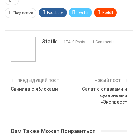
Поделиться
Facebook
Twitter
ReddIt
WhatsApp
Pinterest
Эл. адрес
Tumblr
Telegram
VK
Linkedin
Viber
Statik
17410 Posts
1 Comments
Print
OK.ru
ПРЕДЫДУЩИЙ ПОСТ
НОВЫЙ ПОСТ
Свинина с яблоками
Салат с оливками и
сухариками
«Экспресс»
Вам Также Может Понравиться