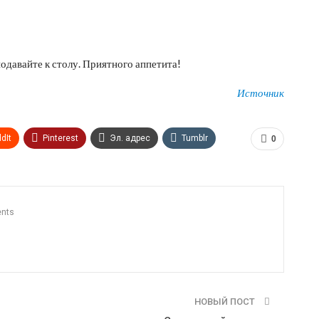
подавайте к столу. Приятного аппетита!
Источник
dIt
Pinterest
Эл. адрес
Tumblr
0
n
Print
OK.ru
nts
НОВЫЙ ПОСТ