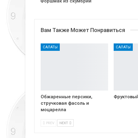
Форшмак из скумбрии
Вам Также Может Понравиться
САЛАТЫ
САЛАТЫ
Обжаренные персики,
Фруктовый
стручковая фасоль и
моцарелла
PREV
NEXT