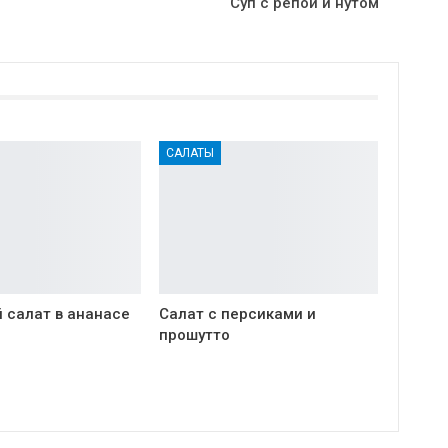
Суп с репой и нутом
САЛАТЫ
 салат в ананасе
Салат с персиками и
прошутто