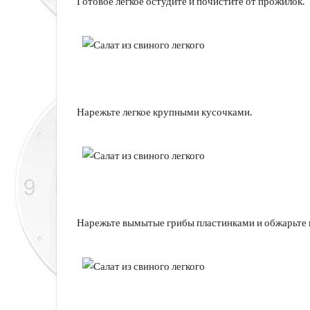
Готовое легкое остудите и почистите от прожилок.
Нарежьте легкое крупными кусочками.
Нарежьте вымытые грибы пластинками и обжарьте н