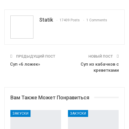
WhatsApp
Pinterest
Эл. адрес
Tumblr
Telegram
VK
Linkedin
Viber
Statik
17409 Posts
1 Comments
Print
OK.ru
ПРЕДЫДУЩИЙ ПОСТ
НОВЫЙ ПОСТ
Суп «6 ложек»
Суп из кабачков с
креветками
Вам Также Может Понравиться
ЗАКУСКИ
ЗАКУСКИ