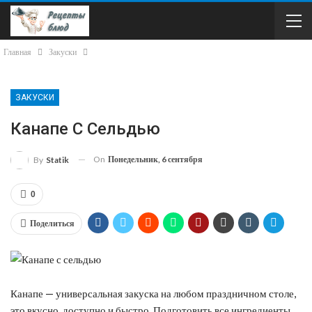
Главная
Закуски
ЗАКУСКИ
Канапе С Сельдью
On
Понедельник, 6 сентября
By
Statik
0
Поделиться
Канапе — универсальная закуска на любом праздничном столе,
это вкусно, доступно и быстро. Подготовить все ингредиенты