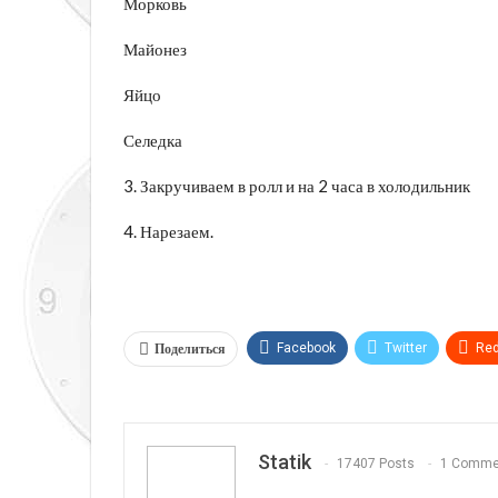
Морковь
Майонез
Яйцо
Селедка
3. Закручиваем в ролл и на 2 часа в холодильник
4. Нарезаем.
Поделиться
Facebook
Twitter
Red
Telegram
VK
Linkedi
Statik
17407 Posts
1 Comme