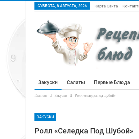
СУББОТА, 8 АВГУСТА, 2026
Карта Сайта
Контак
Закуски
Салаты
Первые Блюда
Главная
Закуски
Ролл «селедка под шубой»
Статьи
ЗАКУСКИ
Ролл «селедка Под Шубой»