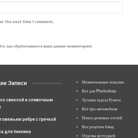
for the next time I comment.
йте, как обрабатываются ваши данные комментариев
.
Моментальные покупки
ие Записи
Всё для Photoshop
 со свеклой и сливочным
Лучшие курсы Рунета
м
Всё про автомобили
Поиск дешевых отелей
 говяжьем ребре с гречкой
Все рецепты блюд
ка для пикника
Отделка коттеджей