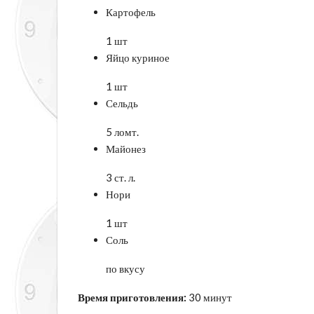
Картофель
1 шт
Яйцо куриное
1 шт
Сельдь
5 ломт.
Майонез
3 ст. л.
Нори
1 шт
Соль
по вкусу
Время приготовления:
30 минут