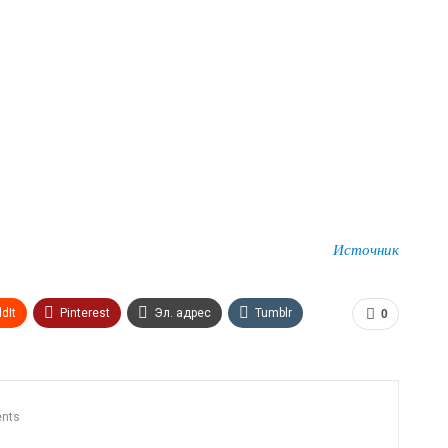
Источник
dIt
Pinterest
Эл. адрес
Tumblr
0
n
Print
OK.ru
nts