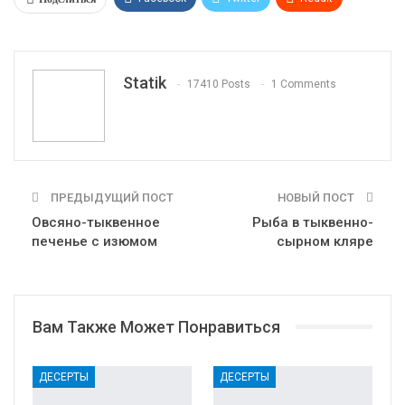
WhatsApp
Pinterest
Эл. адрес
Tumblr
Telegram
VK
Linkedin
Viber
Statik
17410 Posts
1 Comments
Print
OK.ru
ПРЕДЫДУЩИЙ ПОСТ
НОВЫЙ ПОСТ
Овсяно-тыквенное
Рыба в тыквенно-
печенье с изюмом
сырном кляре
Вам Также Может Понравиться
ДЕСЕРТЫ
ДЕСЕРТЫ