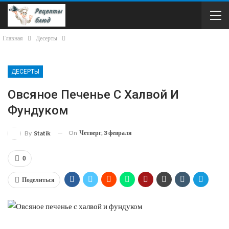
Главная
Десерты
ДЕСЕРТЫ
Овсяное Печенье С Халвой И
Фундуком
On
Четверг, 3 февраля
By
Statik
0
Поделиться