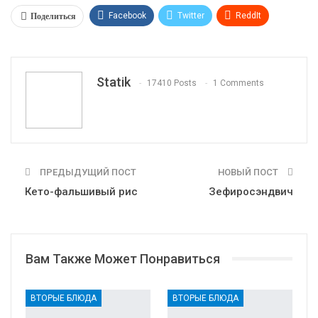
Поделиться
Facebook
Twitter
ReddIt
WhatsApp
Pinterest
Эл. адрес
Tumblr
Telegram
VK
Linkedin
Viber
Statik
17410 Posts
1 Comments
Print
OK.ru
ПРЕДЫДУЩИЙ ПОСТ
НОВЫЙ ПОСТ
Кето-фальшивый рис
Зефиросэндвич
Вам Также Может Понравиться
ВТОРЫЕ БЛЮДА
ВТОРЫЕ БЛЮДА