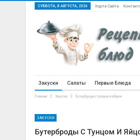
СУББОТА, 8 АВГУСТА, 2026
Карта Сайта
Контак
Закуски
Салаты
Первые Блюда
Главная
Закуски
Бутерброды с тунцом и яйцом
Статьи
ЗАКУСКИ
Бутерброды С Тунцом И Яйц