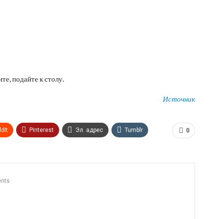
те, подайте к столу.
Источник
dIt
Pinterest
Эл. адрес
Tumblr
0
n
Print
OK.ru
nts