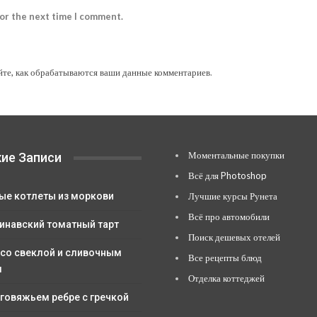
for the next time I comment.
йте, как обрабатываются ваши данные комментариев
.
Моментальные покупки
ие Записи
Всё для Photoshop
ые котлеты из моркови
Лучшие курсы Рунета
Всё про автомобили
инавский томатный тарт
Поиск дешевых отелей
 со свеклой и сливочным
Все рецепты блюд
м
Отделка коттеджей
 говяжьем ребре с гречкой