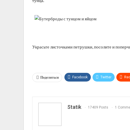
тунца.
Украсьте листочками петрушки, посолите и поперчи
Поделиться
Facebook
Twitter
Red
Telegram
VK
Linkedi
Statik
17409 Posts
1 Comme