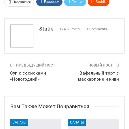
Поделиться
Facebook
Twitter
ReddIt
WhatsApp
Pinterest
Эл. адрес
Tumblr
Telegram
VK
Linkedin
Viber
Statik
17407 Posts
1 Comments
Print
OK.ru
ПРЕДЫДУЩИЙ ПОСТ
НОВЫЙ ПОСТ
Суп с сосисками
Вафельный торт с
«Новогодний»
маскарпоне и киви
Вам Также Может Понравиться
САЛАТЫ
САЛАТЫ