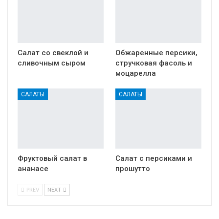
Салат со свеклой и
Обжаренные персики,
сливочным сыром
стручковая фасоль и
моцарелла
САЛАТЫ
САЛАТЫ
Фруктовый салат в
Салат с персиками и
ананасе
прошутто
PREV
NEXT