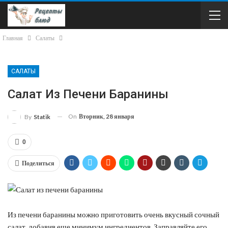
Главная
Салаты
САЛАТЫ
Салат Из Печени Баранины
On
Вторник, 28 января
By
Statik
0
Поделиться
Из печени баранины можно приготовить очень вкусный сочный
салат, добавив еще минимум ингредиентов. Заправляйте его