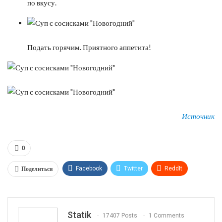
по вкусу.
Подать горячим. Приятного аппетита!
Источник
0
Поделиться
Facebook
Twitter
ReddIt
WhatsApp
Pinterest
Эл. адрес
Tumblr
Telegram
VK
Linkedin
Viber
Statik
17407 Posts
1 Comments