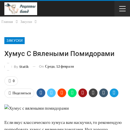
Главная
Закуски
ЗАКУСКИ
Хумус С Вялеными Помидорами
On
Среда, 12 февраля
By
Statik
0
Поделиться
Если вкус классического хумуса вам наскучил, то рекомендую
попробовать хумус с вялеными томатами. Нут хорошо