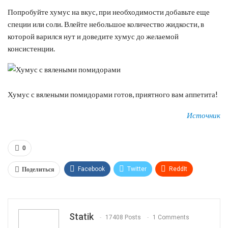
Попробуйте хумус на вкус, при необходимости добавьте еще
специи или соли. Влейте небольшое количество жидкости, в
которой варился нут и доведите хумус до желаемой
консистенции.
Хумус с вялеными помидорами готов, приятного вам аппетита!
Источник
0
Поделиться
Facebook
Twitter
ReddIt
WhatsApp
Pinterest
Эл. адрес
Tumblr
Telegram
VK
Linkedin
Viber
Statik
17408 Posts
1 Comments
Print
OK.ru