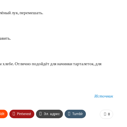
лёный лук, перемешать.
авить.
 хлебе. Отлично подойдёт для начинки тарталеток, для
Источник
dIt
Pinterest
Эл. адрес
Tumblr
0
n
Print
OK.ru