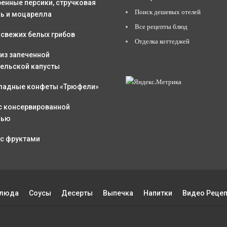
енные персики, стручковая
Поиск дешевых отелей
ь и моцарелла
Все рецепты блюд
 свежих белых грибов
Отделка коттеджей
 из запеченной
ельской капусты
адные конфеты «Трюфели»
с консервированной
лью
 с фруктами
Блюда
Соусы
Десерты
Выпечка
Напитки
Видео Реце