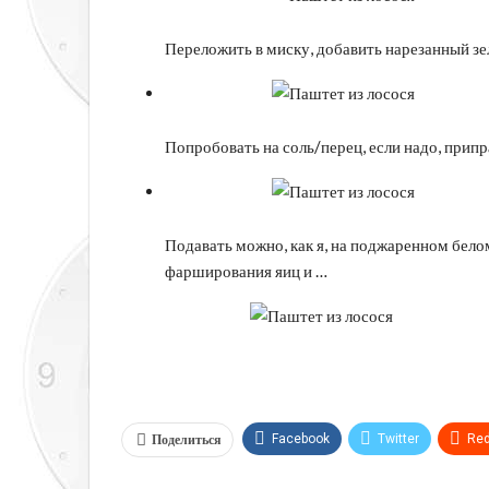
Переложить в миску, добавить нарезанный зе
Попробовать на соль/перец, если надо, припр
Подавать можно, как я, на поджаренном белом
фарширования яиц и …
Поделиться
Facebook
Twitter
Red
Telegram
VK
Linkedi