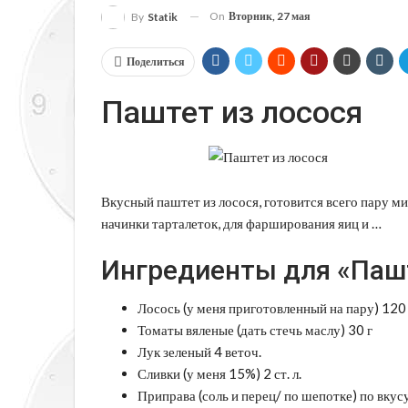
On
Вторник, 27 мая
By
Statik
Поделиться
Паштет из лосося
Вкусный паштет из лосося, готовится всего пару м
начинки тарталеток, для фарширования яиц и …
Ингредиенты для «Пашт
Лосось (у меня приготовленный на пару) 120
Томаты вяленые (дать стечь маслу) 30 г
Лук зеленый 4 веточ.
Сливки (у меня 15%) 2 ст. л.
Приправа (соль и перец/ по шепотке) по вкус