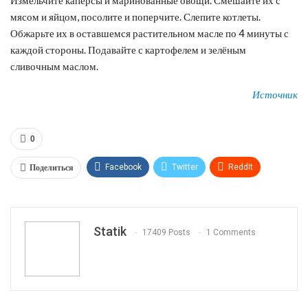
мясом и яйцом, посолите и поперчите. Слепите котлеты.
Обжарьте их в оставшемся растительном масле по 4 минуты с
каждой стороны. Подавайте с картофелем и зелёным
сливочным маслом.
Источник
0
Поделиться
Facebook
Twitter
ReddIt
WhatsApp
Pinterest
Эл. адрес
Tumblr
Telegram
VK
Linkedin
Viber
Statik
17409 Posts
1 Comments
Print
OK.ru