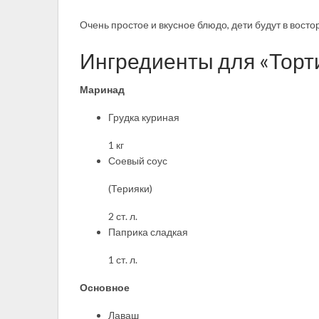
Очень простое и вкусное блюдо, дети будут в восто
Ингредиенты для «Торти
Маринад
Грудка куриная
1 кг
Соевый соус
(Терияки)
2 ст. л.
Паприка сладкая
1 ст. л.
Основное
Лаваш