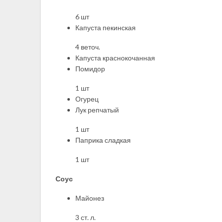
6 шт
Капуста пекинская
4 веточ.
Капуста краснокочанная
Помидор
1 шт
Огурец
Лук репчатый
1 шт
Паприка сладкая
1 шт
Соус
Майонез
3 ст. л.