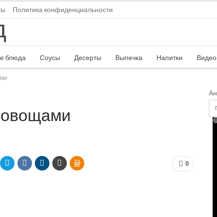
ты
Политика конфиденциальности
е блюда
Соусы
Десерты
Выпечка
Напитки
Видео
ами
Ан
и овощами
0