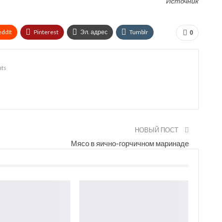
Источник
eddIt
Pinterest
Эл. адрес
Tumblr
0
in
Print
OK.ru
ts
НОВЫЙ ПОСТ
Мясо в яично-горчичном маринаде