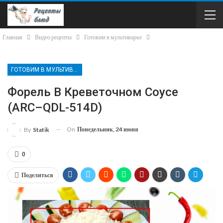
Главная
Видео рецепты
Готовим в мультиварке
ГОТОВИМ В МУЛЬТИВАРКЕ
Форель В Креветочном Соусе
(ARC–QDL-514D)
On
Понедельник, 24 июня
By
Statik
0
Поделиться