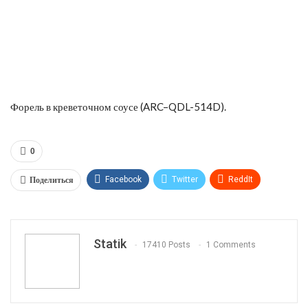
Форель в креветочном соусе (ARC–QDL-514D).
0
Поделиться
Facebook
Twitter
ReddIt
WhatsApp
Pinterest
Эл. адрес
Tumblr
Telegram
VK
Linkedin
Viber
Statik
17410 Posts
1 Comments
Print
OK.ru