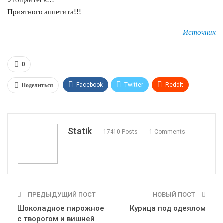
Приятного аппетита!!!
Источник
0
Поделиться
Facebook
Twitter
ReddIt
WhatsApp
Pinterest
Эл. адрес
Tumblr
Telegram
VK
Linkedin
Viber
Statik
17410 Posts
1 Comments
Print
OK.ru
ПРЕДЫДУЩИЙ ПОСТ
НОВЫЙ ПОСТ
Шоколадное пирожное
Курица под одеялом
с творогом и вишней