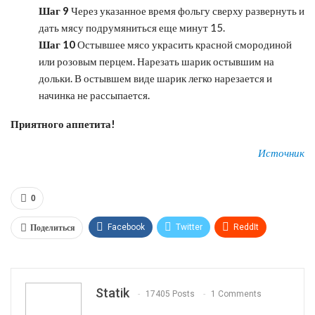
Шаг 9
Через указанное время фольгу сверху развернуть и
дать мясу подрумяниться еще минут 15.
Шаг 10
Остывшее мясо украсить красной смородиной
или розовым перцем. Нарезать шарик остывшим на
дольки. В остывшем виде шарик легко нарезается и
начинка не рассыпается.
Приятного аппетита!
Источник
0
Поделиться
Facebook
Twitter
ReddIt
WhatsApp
Pinterest
Эл. адрес
Tumblr
Telegram
VK
Linkedin
Viber
Statik
17405 Posts
1 Comments
Print
OK.ru