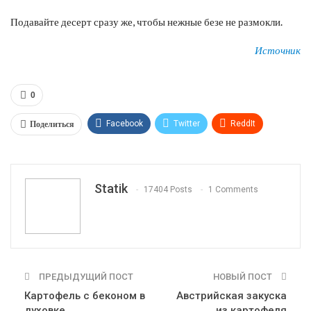
Подавайте десерт сразу же, чтобы нежные безе не размокли.
Источник
0
Поделиться
Facebook
Twitter
ReddIt
WhatsApp
Pinterest
Эл. адрес
Tumblr
Telegram
VK
Linkedin
Viber
Statik
17404 Posts
1 Comments
Print
OK.ru
ПРЕДЫДУЩИЙ ПОСТ
НОВЫЙ ПОСТ
Картофель с беконом в
Австрийская закуска
духовке
из картофеля