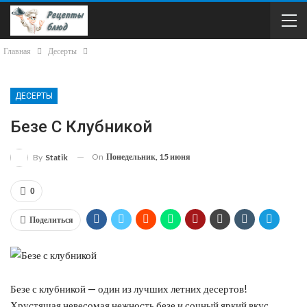
Главная
Десерты
ДЕСЕРТЫ
Безе С Клубникой
On
Понедельник, 15 июня
By
Statik
0
Поделиться
Безе с клубникой — один из лучших летних десертов!
Хрустящая невесомая нежность безе и сочный яркий вкус