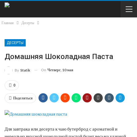
Главная
Десерты
ДЕСЕРТЫ
Домашняя Шоколадная Паста
On
Четверг, 10 мая
By
Statik
0
Поделиться
Для завтрака или десерта к чаю бутерброд с ароматной и
нереально вкусной шоколадной пастой будет весьма удачной