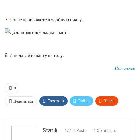
7. После переложите в удобную пиалу.
8. И подавайте пасту к столу.
Источник
0
Поделиться
Facebook
Twitter
ReddIt
WhatsApp
Pinterest
Эл. адрес
Tumblr
Telegram
VK
Linkedin
Viber
Statik
17410 Posts
1 Comments
Print
OK.ru