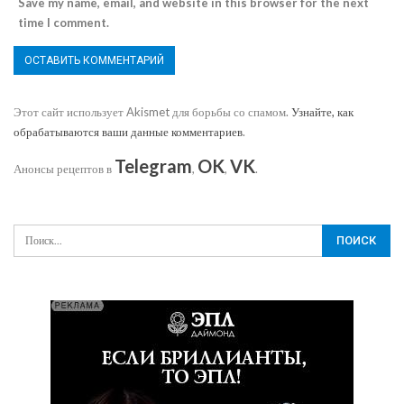
Save my name, email, and website in this browser for the next
time I comment.
Этот сайт использует Akismet для борьбы со спамом.
Узнайте, как
обрабатываются ваши данные комментариев
.
Telegram
OK
VK
Анонсы рецептов в
,
,
.