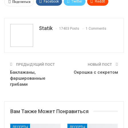
Поделиться
Facebook
Twitter
ReddIt
WhatsApp
Pinterest
Эл. адрес
Tumblr
Telegram
VK
Linkedin
Viber
Statik
17403 Posts
1 Comments
Print
OK.ru
ПРЕДЫДУЩИЙ ПОСТ
НОВЫЙ ПОСТ
Баклажаны,
Окрошка с секретом
фаршированные
грибами
Вам Также Может Понравиться
ДЕСЕРТЫ
ДЕСЕРТЫ