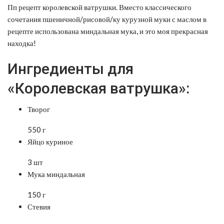
Пп рецепт королевской ватрушки. Вместо классического
сочетания пшеничной/рисовой/ку курузной муки с маслом в
рецепте использована миндальная мука, и это моя прекрасная
находка!
Ингредиенты для
«Королевская ватрушка»:
Творог
550 г
Яйцо куриное
3 шт
Мука миндальная
150 г
Стевия