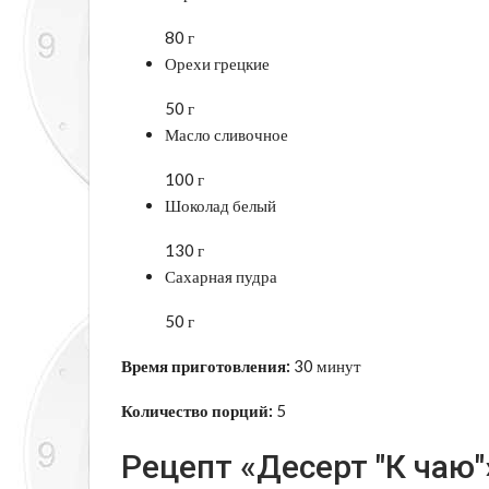
80 г
Орехи грецкие
50 г
Масло сливочное
100 г
Шоколад белый
130 г
Сахарная пудра
50 г
Время приготовления:
30 минут
Количество порций:
5
Рецепт «Десерт "К чаю"