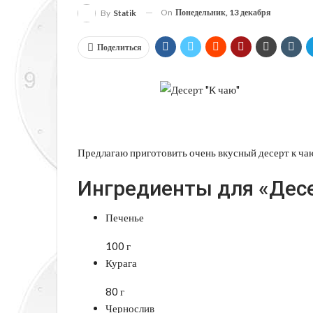
On
Понедельник, 13 декабря
By
Statik
Поделиться
Предлагаю приготовить очень вкусный десерт к чаю
Ингредиенты для «Десер
Печенье
100 г
Курага
80 г
Чернослив