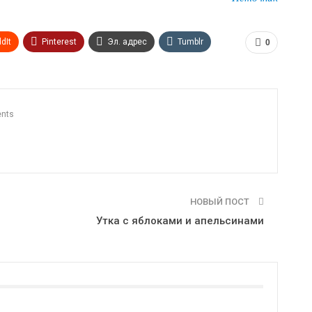
dIt
Pinterest
Эл. адрес
Tumblr
0
n
Print
OK.ru
nts
НОВЫЙ ПОСТ
Утка с яблоками и апельсинами