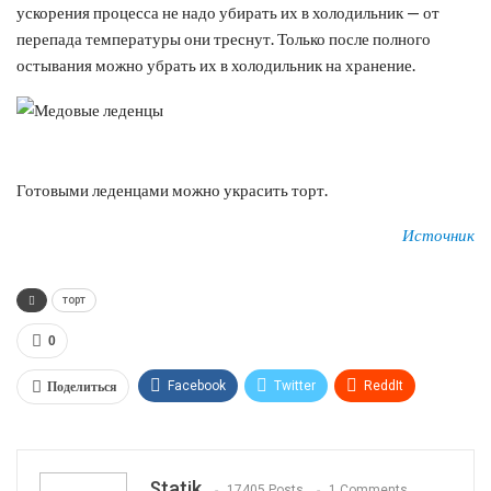
ускорения процесса не надо убирать их в холодильник — от
перепада температуры они треснут. Только после полного
остывания можно убрать их в холодильник на хранение.
Готовыми леденцами можно украсить торт.
Источник
торт
0
Поделиться
Facebook
Twitter
ReddIt
WhatsApp
Pinterest
Эл. адрес
Tumblr
Telegram
VK
Linkedin
Viber
Statik
17405 Posts
1 Comments