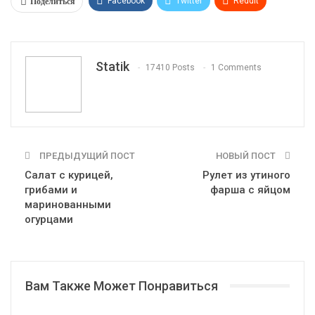
Поделиться
Facebook
Twitter
ReddIt
WhatsApp
Pinterest
Эл. адрес
Tumblr
Telegram
VK
Linkedin
Viber
Statik
17410 Posts
1 Comments
Print
OK.ru
ПРЕДЫДУЩИЙ ПОСТ
НОВЫЙ ПОСТ
Салат с курицей,
Рулет из утиного
грибами и
фарша с яйцом
маринованными
огурцами
Вам Также Может Понравиться