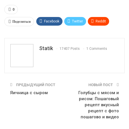
0
Поделиться
Facebook
Twitter
ReddIt
WhatsApp
Pinterest
Эл. адрес
Tumblr
Telegram
VK
Linkedin
Viber
Statik
17407 Posts
1 Comments
Print
OK.ru
ПРЕДЫДУЩИЙ ПОСТ
НОВЫЙ ПОСТ
Яичница с сыром
Голубцы с мясом и
рисом: Пошаговый
рецепт вкусный
рецепт с фото
пошагово и видео