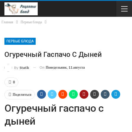
Главная
Первые блюда
ПЕРВЫЕ БЛЮДА
Огуречный Гаспачо С Дыней
On
Понедельник, 11 августа
By
Statik
0
Поделиться
Огуречный гаспачо с
дыней