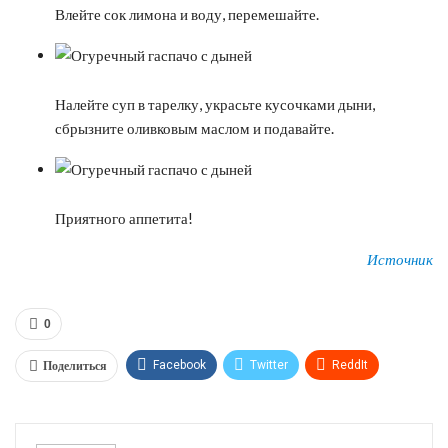
Влейте сок лимона и воду, перемешайте.
Налейте суп в тарелку, украсьте кусочками дыни,
сбрызните оливковым маслом и подавайте.
Приятного аппетита!
Источник
0
Поделиться
Facebook
Twitter
ReddIt
WhatsApp
Pinterest
Эл. адрес
Tumblr
Telegram
VK
Linkedin
Viber