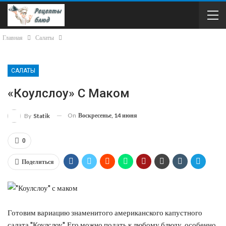
Главная
Салаты
САЛАТЫ
«Коулслоу» С Маком
On
Воскресенье, 14 июня
By
Statik
0
Поделиться
Готовим вариацию знаменитого американского капустного
салата "Коулслоу". Его можно подать к любому блюду, особенно