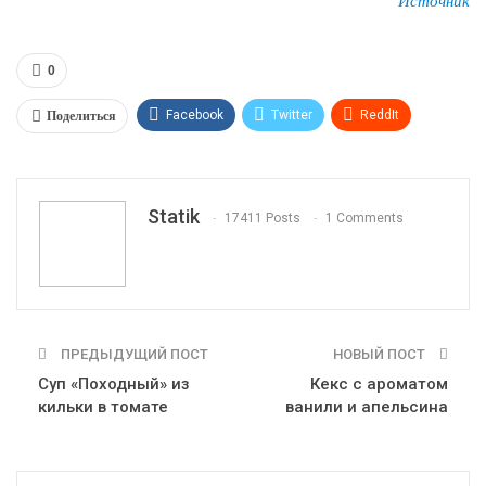
0
Поделиться
Facebook
Twitter
ReddIt
WhatsApp
Pinterest
Эл. адрес
Tumblr
Telegram
VK
Linkedin
Viber
Statik
17411 Posts
1 Comments
Print
OK.ru
ПРЕДЫДУЩИЙ ПОСТ
НОВЫЙ ПОСТ
Суп «Походный» из
Кекс с ароматом
кильки в томате
ванили и апельсина