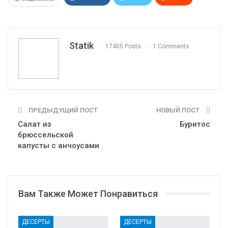
WhatsApp
Pinterest
Эл. адрес
Tumblr
Telegram
VK
Linkedin
Viber
Statik
17405 Posts
1 Comments
Print
OK.ru
ПРЕДЫДУЩИЙ ПОСТ
НОВЫЙ ПОСТ
Салат из
Буритос
брюссельской
капусты с анчоусами
Вам Также Может Понравиться
ДЕСЕРТЫ
ДЕСЕРТЫ