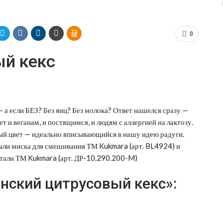
0
ый кекс
 а если БЕЗ? Без яиц? Без молока? Ответ нашелся сразу —
 и веганам, и постящимся, и людям с аллергией на лактозу.
ый цвет — идеально вписывающийся в нашу идею радуги.
ыли миска для смешивания ТМ Kukmara (арт. BL4924) и
али ТМ Kukmara (арт. ДР-10.290.200-M)
нский цитрусовый кекс»: