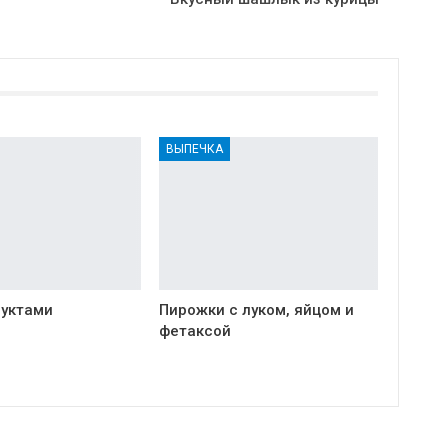
ВЫПЕЧКА
руктами
Пирожки с луком, яйцом и
фетаксой