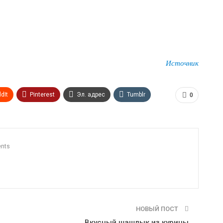
Источник
dIt
Pinterest
Эл. адрес
Tumblr
0
n
Print
OK.ru
nts
НОВЫЙ ПОСТ
Вкусный шашлык из курицы