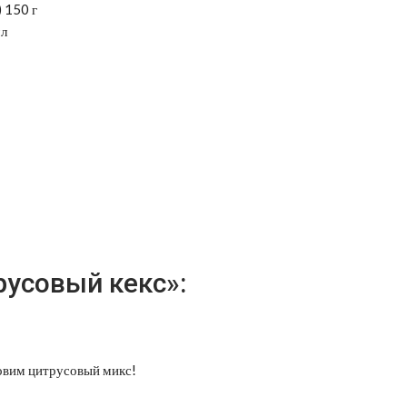
 150 г
мл
русовый кекс»:
овим цитрусовый микс!