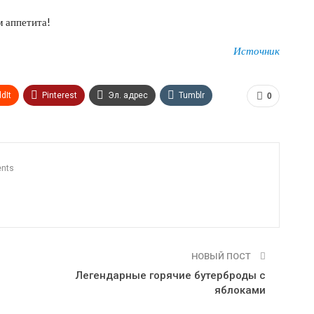
м аппетита!
Источник
dIt
Pinterest
Эл. адрес
Tumblr
0
n
Print
OK.ru
nts
НОВЫЙ ПОСТ
Легендарные горячие бутерброды с
яблоками