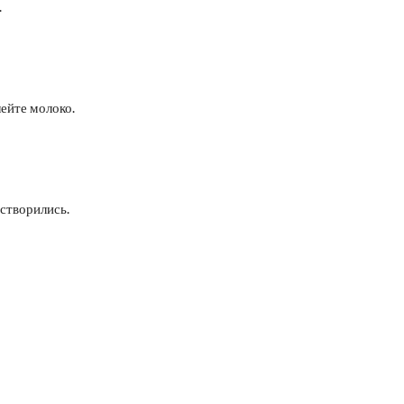
.
лейте молоко.
астворились.