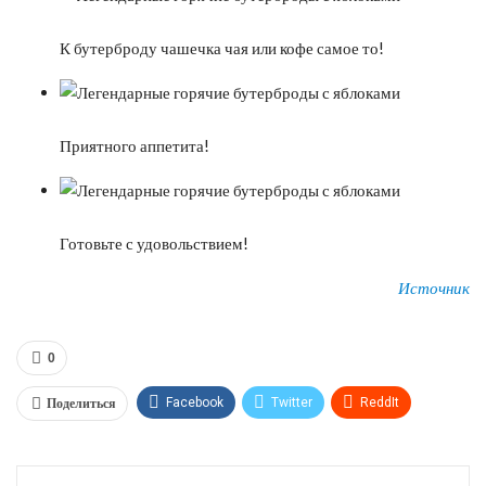
К бутерброду чашечка чая или кофе самое то!
Приятного аппетита!
Готовьте с удовольствием!
Источник
0
Поделиться
Facebook
Twitter
ReddIt
WhatsApp
Pinterest
Эл. адрес
Tumblr
Telegram
VK
Linkedin
Viber