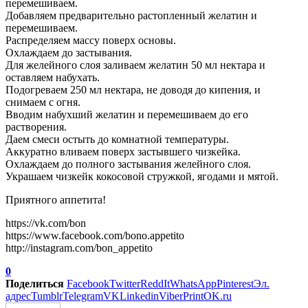
перемешиваем.
Добавляем предварительно растопленный желатин и
перемешиваем.
Распределяем массу поверх основы.
Охлаждаем до застывания.
Для желейного слоя заливаем желатин 50 мл нектара и
оставляем набухать.
Подогреваем 250 мл нектара, не доводя до кипения, и
снимаем с огня.
Вводим набухший желатин и перемешиваем до его
растворения.
Даем смеси остыть до комнатной температуры.
Аккуратно вливаем поверх застывшего чизкейка.
Охлаждаем до полного застывания желейного слоя.
Украшаем чизкейк кокосовой стружкой, ягодами и мятой.
Приятного аппетита!
https://vk.com/bon
https://www.facebook.com/bono.appetito
http://instagram.com/bon_appetito
0
Поделиться
Facebook
Twitter
ReddIt
WhatsApp
Pinterest
Эл.
адрес
Tumblr
Telegram
VK
Linkedin
Viber
Print
OK.ru