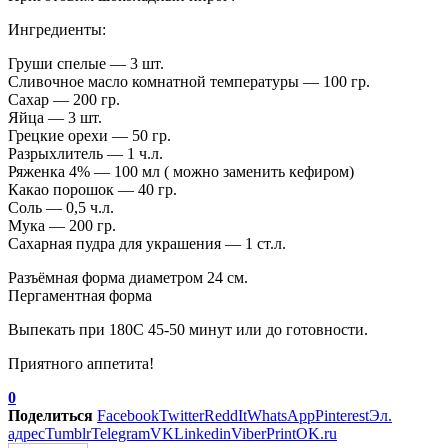
Ингредиенты:
Груши спелые — 3 шт.
Сливочное масло комнатной температуры — 100 гр.
Сахар — 200 гр.
Яйца — 3 шт.
Грецкие орехи — 50 гр.
Разрыхлитель — 1 ч.л.
Ряженка 4% — 100 мл ( можно заменить кефиром)
Какао порошок — 40 гр.
Соль — 0,5 ч.л.
Мука — 200 гр.
Сахарная
пудра для украшения — 1 ст.л.
Разъёмная форма диаметром 24 см.
Пергаментная форма
Выпекать при 180С 45-50 минут или до готовности.
Приятного аппетита!
0
Поделиться
Facebook
Twitter
ReddIt
WhatsApp
Pinterest
Эл.
адрес
Tumblr
Telegram
VK
Linkedin
Viber
Print
OK.ru