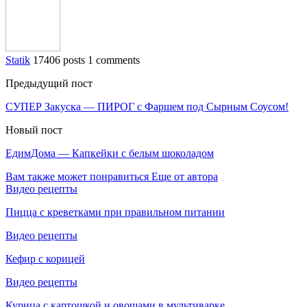
Statik
17406 posts
1 comments
Предыдущий пост
СУПЕР Закуска — ПИРОГ с Фаршем под Сырным Соусом!
Новый пост
ЕдимДома — Капкейки с белым шоколадом
Вам также может понравиться
Еще от автора
Видео рецепты
Пицца с креветками при правильном питании
Видео рецепты
Кефир с корицей
Видео рецепты
Курица с картошкой и овощами в мультиварке