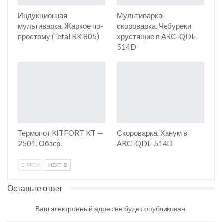
Индукционная
Мультиварка-
мультиварка. Жаркое по-
скороварка. Чебуреки
простому (Tefal RK 805)
хрустящие в ARC–QDL-
514D
Термопот KITFORT KT —
Скороварка. Ханум в
2501. Обзор.
ARC–QDL-514D
PREV
NEXT
Оставьте ответ
Ваш электронный адрес не будет опубликован.