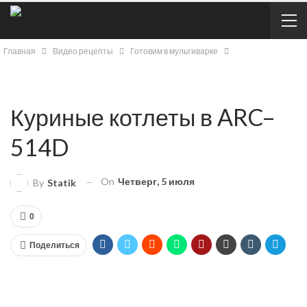
Главная
Видео рецепты
Готовим в мультиварке
Куриные котлеты в ARC–
514D
On
Четверг, 5 июля
By
Statik
0
Поделиться