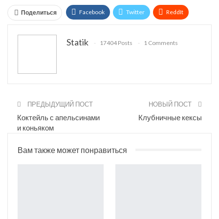
Facebook
Twitter
ReddIt
Поделиться
WhatsApp
Pinterest
Эл. адрес
Statik
17404 Posts
1 Comments
Tumblr
Telegram
VK
Linkedin
Viber
Print
OK.ru
ПРЕДЫДУЩИЙ ПОСТ
НОВЫЙ ПОСТ
Коктейль с апельсинами
Клубничные кексы
и коньяком
Вам также может понравиться