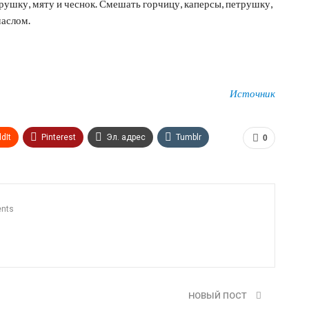
рушку, мяту и чеснок. Смешать горчицу, каперсы, петрушку,
маслом.
Источник
dIt
Pinterest
Эл. адрес
Tumblr
0
n
Print
OK.ru
nts
НОВЫЙ ПОСТ