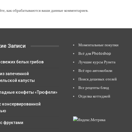
йте, как обрабатываются ваши данные комментариев
.
Моментальные покупки
ие Записи
Всё для Photoshop
 свежих белых грибов
Лучшие курсы Рунета
Всё про автомобили
 из запеченной
Поиск дешевых отелей
ельской капусты
Все рецепты блюд
адные конфеты «Трюфели»
Отделка коттеджей
с консервированной
лью
 с фруктами