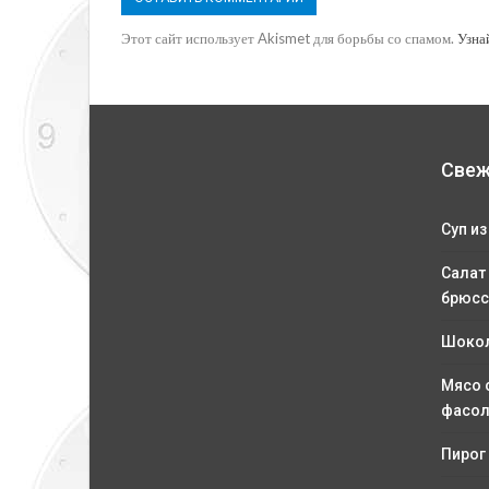
Этот сайт использует Akismet для борьбы со спамом.
Узна
Свеж
Суп из
Салат
брюсс
Шокол
Мясо 
фасо
Пирог