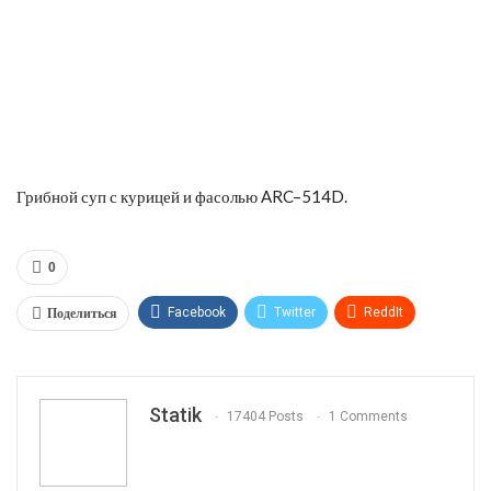
Грибной суп с курицей и фасолью ARC–514D.
0
Поделиться
Facebook
Twitter
ReddIt
WhatsApp
Pinterest
Эл. адрес
Tumblr
Telegram
VK
Linkedin
Viber
Statik
17404 Posts
1 Comments
Print
OK.ru