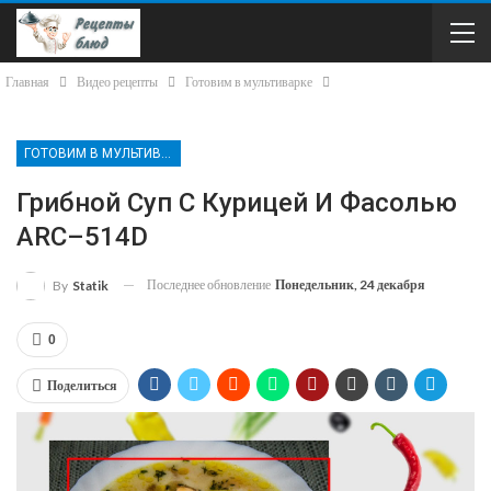
Главная
Видео рецепты
Готовим в мультиварке
ГОТОВИМ В МУЛЬТИВАРКЕ
Грибной Суп С Курицей И Фасолью
ARC–514D
Последнее обновление
Понедельник, 24 декабря
By
Statik
0
Поделиться