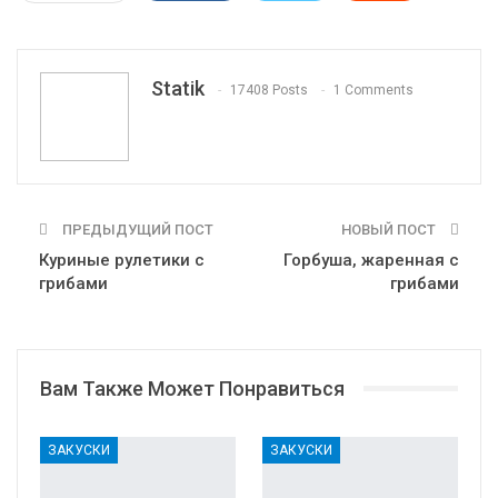
WhatsApp
Pinterest
Эл. адрес
Tumblr
Telegram
VK
Linkedin
Viber
Statik
17408 Posts
1 Comments
Print
OK.ru
ПРЕДЫДУЩИЙ ПОСТ
НОВЫЙ ПОСТ
Куриные рулетики с
Горбуша, жаренная с
грибами
грибами
Вам Также Может Понравиться
ЗАКУСКИ
ЗАКУСКИ